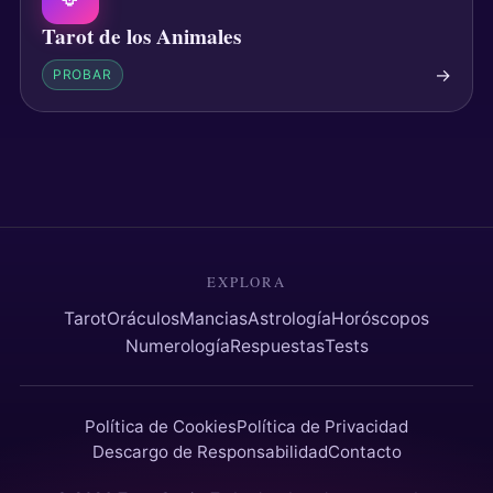
Tarot de los Animales
→
PROBAR
EXPLORA
Tarot
Oráculos
Mancias
Astrología
Horóscopos
Numerología
Respuestas
Tests
Política de Cookies
Política de Privacidad
Descargo de Responsabilidad
Contacto