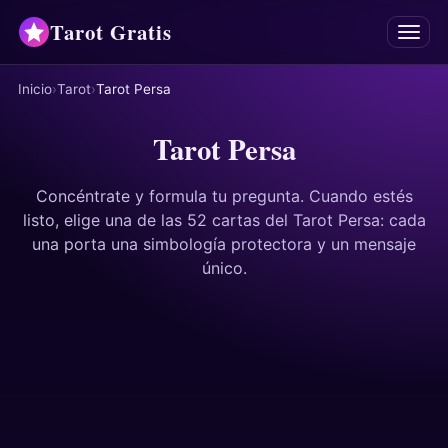
Tarot Gratis
Menú
Inicio
Tarot
Tarot Persa
Tarot
Tarot Persa
Oráculos
Concéntrate y formula tu pregunta. Cuando estés
Mancias
listo, elige una de las 52 cartas del Tarot Persa: cada
una porta una simbología protectora y un mensaje
Astrología
único.
Horóscopos
Numerología
Respuestas