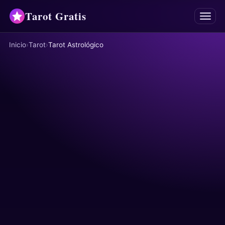
Tarot Gratis
Menú
Inicio
Tarot
Tarot Astrológico
Tarot
Oráculos
Mancias
Astrología
Horóscopos
Numerología
Respuestas