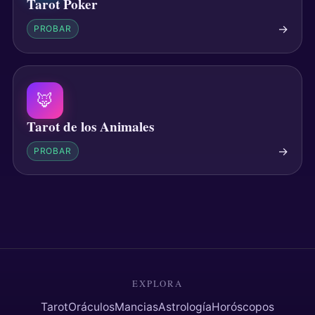
Tarot Poker
→
PROBAR
🦊
Tarot de los Animales
→
PROBAR
EXPLORA
Tarot
Oráculos
Mancias
Astrología
Horóscopos