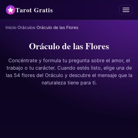
Tarot Gratis
Menú
Inicio
Oráculos
Oráculo de las Flores
Tarot
Oráculo de las Flores
Oráculos
Concéntrate y formula tu pregunta sobre el amor, el
Mancias
trabajo o tu carácter. Cuando estés listo, elige una de
las 54 flores del Oráculo y descubre el mensaje que la
Astrología
naturaleza tiene para ti.
Horóscopos
Numerología
Respuestas