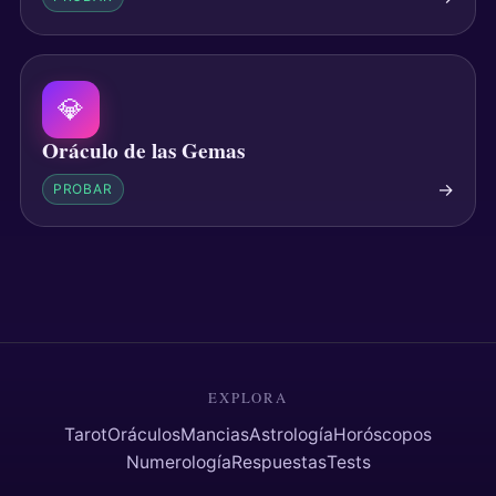
💎
Oráculo de las Gemas
→
PROBAR
EXPLORA
Tarot
Oráculos
Mancias
Astrología
Horóscopos
Numerología
Respuestas
Tests