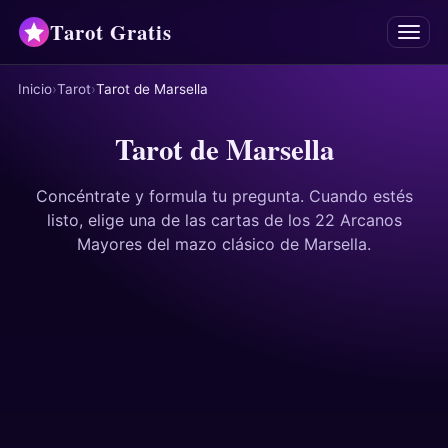
Tarot Gratis
Menú
Inicio
Tarot
Tarot de Marsella
Tarot
Tarot de Marsella
Oráculos
Concéntrate y formula tu pregunta. Cuando estés
Mancias
listo, elige una de las cartas de los 22 Arcanos
Mayores del mazo clásico de Marsella.
Astrología
Horóscopos
Numerología
Respuestas