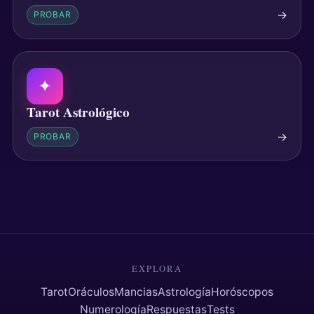
→
PROBAR
✦
Tarot Astrológico
→
PROBAR
EXPLORA
Tarot
Oráculos
Mancias
Astrología
Horóscopos
Numerología
Respuestas
Tests