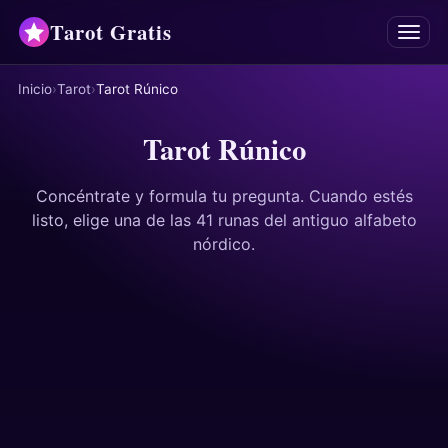
Tarot Gratis
Menú
Inicio
Tarot
Tarot Rúnico
Tarot
Tarot Rúnico
Oráculos
Concéntrate y formula tu pregunta. Cuando estés
Mancias
listo, elige una de las 41 runas del antiguo alfabeto
nórdico.
Astrología
Horóscopos
Numerología
Respuestas