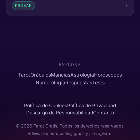
→
PROBAR
EXPLORA
Tarot
Oráculos
Mancias
Astrología
Horóscopos
Numerología
Respuestas
Tests
Política de Cookies
Política de Privacidad
Descargo de Responsabilidad
Contacto
© 2026 Tarot Gratis. Todos los derechos reservados.
Adivinación interactiva, gratis y sin registro.